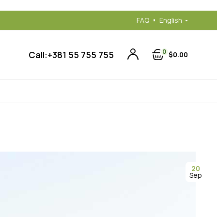
FAQ
English
0
Call:
+381 55 755 755
$
0
00
20
Sep