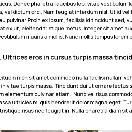
n lacus. Donec pharetra faucibus leo, vitae vestibulum 
a, vel dictum orci. Nam feugiat interdum nisl. Ut id ve
u pulvinar Proin ex ipsum, facilisis id tincidunt sed, 
t ex ut, eleifend tristique metus. Integer sit amet auc
vestibulum mauris a mollis. Nunc mollis tempus lorem e
 Ultrices eros in cursus turpis massa tinci
citudin nibh sit amet commodo nulla facilisi nullam v
in vitae turpis massa. Tincidunt dui ut ornare lectus 
quam elementum pulvinar etiam. Nunc vel risus commod
ssa ultricies mi quis hendrerit dolor magna eget. Turp
istique risus nec feugiat in. Nulla pharetra diam sit 