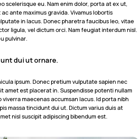
leo scelerisque eu. Nam enim dolor, porta at ex ut,
lit ac ante maximus gravida. Vivamus lobortis
vulputate in lacus. Donec pharetra faucibus leo, vitae
tor ligula, vel dictum orci. Nam feugiat interdum nisl.
u pulvinar.
dunt dui ut ornare.
ehicula ipsum. Donec pretium vulputate sapien nec
sit amet est placerat in. Suspendisse potenti nullam
o viverra maecenas accumsan lacus. Id porta nibh
is massa tincidunt dui ut. Dictum varius duis at
amet nisl suscipit adipiscing bibendum est.