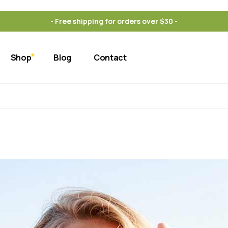
Standard
- Free shipping for orders over $30 -
s
Masonry
Post Formats
Shop
Blog
Contact
onditions
Standard
s
Masonry
Post Formats
onditions